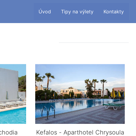
Úvod
Tipy na výlety
Kontakty
rchodia
Kefalos - Aparthotel Chrysoula