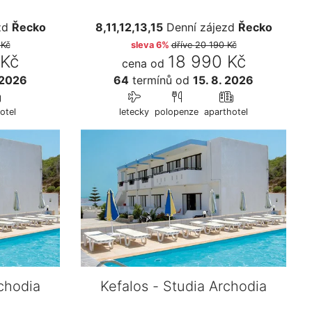
zd
Řecko
8,11,12,13,15
Denní zájezd
Řecko
 Kč
sleva 6%
dříve
20 190 Kč
 Kč
18 990 Kč
cena od
 2026
64
termínů
od
15. 8. 2026
otel
letecky
polopenze
aparthotel
rchodia
Kefalos - Studia Archodia