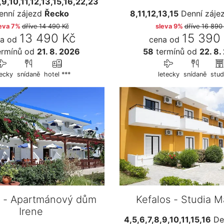
,9,10,11,12,13,15,16,22,23
enní zájezd
Řecko
8,11,12,13,15
Denní záje
eva 7%
dříve
14 490 Kč
sleva 9%
dříve
16 890
13 490 Kč
15 390
a od
cena od
rmínů
od
21. 8. 2026
58
termínů
od
22. 8.
tecky
snídaně
hotel ***
letecky
snídaně
stud
s - Apartmánový dům
Kefalos - Studia M
Irene
4,5,6,7,8,9,10,11,15,16
Den