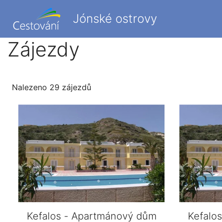
Jónské ostrovy
Zájezdy
Nalezeno 29 zájezdů
Kefalos - Apartmánový dům
Kefalo