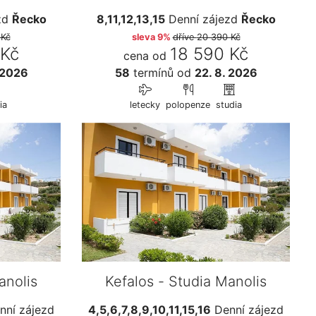
zd
Řecko
8,11,12,13,15
Denní zájezd
Řecko
 Kč
sleva 9%
dříve
20 390 Kč
 Kč
18 590 Kč
cena od
 2026
58
termínů
od
22. 8. 2026
ia
letecky
polopenze
studia
anolis
Kefalos - Studia Manolis
ní zájezd
4,5,6,7,8,9,10,11,15,16
Denní zájezd