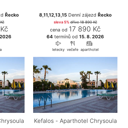
zd
Řecko
8,11,12,13,15
Denní zájezd
Řecko
 Kč
sleva 5%
dříve
18 890 Kč
 Kč
17 890 Kč
cena od
 2026
64
termínů
od
15. 8. 2026
a
letecky
večeře
aparthotel
Chrysoula
Kefalos - Aparthotel Chrysoula