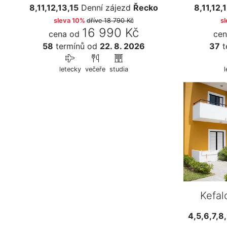
8,11,12,13,15
Denní zájezd
Řecko
8,11,12,
sleva 10%
dříve
18 790 Kč
s
16 990 Kč
cena od
cen
58
termínů
od
22. 8. 2026
37
t
letecky
večeře
studia
Kefal
4,5,6,7,8,