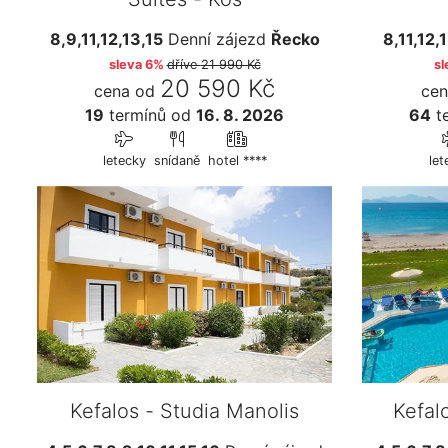
8,9,11,12,13,15
Denní zájezd
Řecko
8,11,12,
sleva 6%
dříve
21 990 Kč
sl
20 590 Kč
cena od
cen
19
termínů
od
16. 8. 2026
64
t
letecky
snídaně
hotel ****
let
Kefalos - Studia Manolis
Kefal