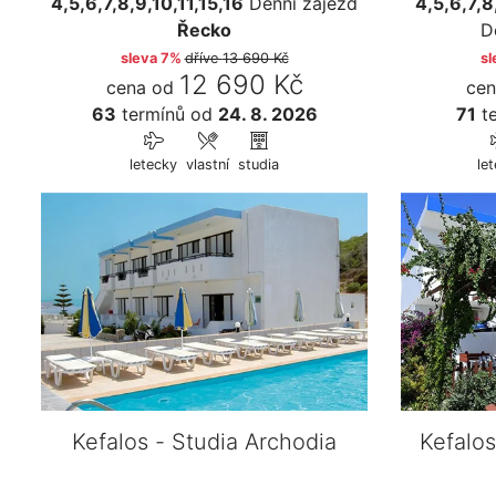
4,5,6,7,8,9,10,11,15,16
Denní zájezd
4,5,6,7,8
Řecko
D
sleva 7%
dříve
13 690 Kč
sl
12 690 Kč
cena od
cen
63
termínů
od
24. 8. 2026
71
te
letecky
vlastní
studia
le
Kefalos - Studia Archodia
Kefalo