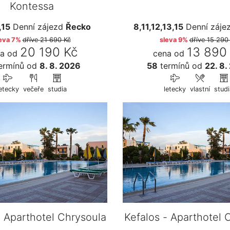
Kontessa
,15
Denní zájezd
Řecko
8,11,12,13,15
Denní záje
eva 7%
dříve
21 690 Kč
sleva 9%
dříve
15 290
20 190 Kč
13 890
a od
cena od
ermínů
od
8. 8. 2026
58
termínů
od
22. 8.
etecky
večeře
studia
letecky
vlastní
studi
- Aparthotel Chrysoula
Kefalos - Aparthotel 