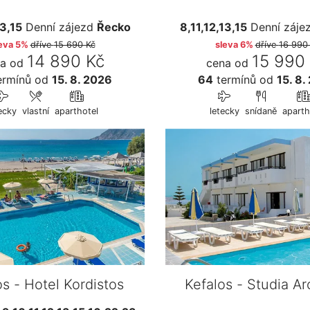
13,15
Denní zájezd
Řecko
8,11,12,13,15
Denní záje
eva 5%
dříve
15 690 Kč
sleva 6%
dříve
16 990
14 890 Kč
15 990
a od
cena od
ermínů
od
15. 8. 2026
64
termínů
od
15. 8.
ecky
vlastní
aparthotel
letecky
snídaně
aparth
os - Hotel Kordistos
Kefalos - Studia A