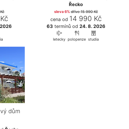
Řecko
 Kč
sleva 6%
dříve
15 990 Kč
 Kč
14 990 Kč
cena od
 2026
63
termínů
od
24. 8. 2026
ia
letecky
polopenze
studia
ový dům