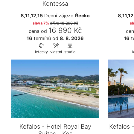
Kontessa
8,11,12,15
Denní zájezd
Řecko
8,11,12
sleva 7%
dříve
18 290 Kč
sl
16 990 Kč
cena od
cen
16
termínů
od
8. 8. 2026
16
t
letecky
vlastní
studia
l
Kefalos - Hotel Royal Bay
Kefalos 
Suites - Kos