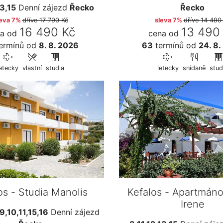
13,15
Denní zájezd
Řecko
Řecko
leva 7%
dříve
17 790 Kč
sleva 7%
dříve
14 490
16 490 Kč
13 490
a od
cena od
ermínů
od
8. 8. 2026
63
termínů
od
24. 8.
letecky
vlastní
studia
letecky
snídaně
stud
os - Studia Manolis
Kefalos - Apartmán
Irene
9,10,11,15,16
Denní zájezd