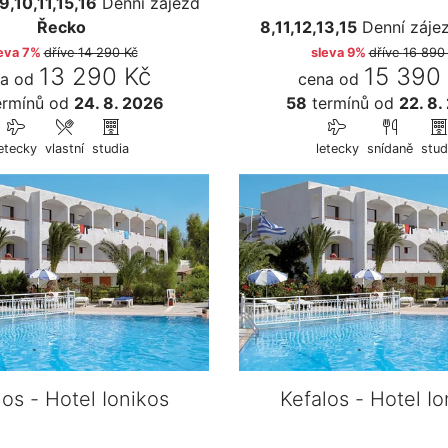
9,10,11,15,16
Denní zájezd
Řecko
8,11,12,13,15
Denní záje
eva 7%
dříve
14 290 Kč
sleva 9%
dříve
16 890
13 290 Kč
15 390
a od
cena od
rmínů
od
24. 8. 2026
58
termínů
od
22. 8.
letecky
vlastní
studia
letecky
snídaně
stud
los - Hotel Ionikos
Kefalos - Hotel Io