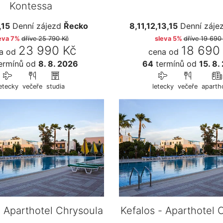
Kontessa
,15
Denní zájezd
Řecko
8,11,12,13,15
Denní záje
eva 7%
dříve
25 790 Kč
sleva 5%
dříve
19 690
23 990 Kč
18 690
a od
cena od
ermínů
od
8. 8. 2026
64
termínů
od
15. 8.
etecky
večeře
studia
letecky
večeře
aparth
- Aparthotel Chrysoula
Kefalos - Aparthotel 