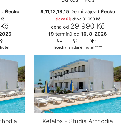
zd
Řecko
8,11,12,13,15
Denní zájezd
Řecko
 Kč
sleva 6%
dříve
31 990 Kč
 Kč
29 990 Kč
cena od
 2026
19
termínů
od
16. 8. 2026
hotel
letecky
snídaně
hotel ****
rchodia
Kefalos - Studia Archodia