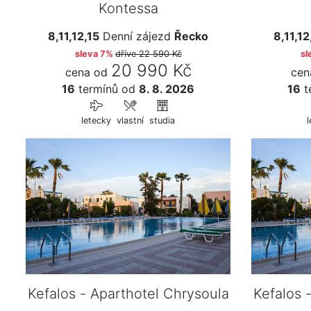
Kontessa
8,11,12,15
Denní zájezd
Řecko
8,11,12
sleva 7%
dříve
22 590 Kč
sl
20 990 Kč
cena od
cen
16
termínů
od
8. 8. 2026
16
t
letecky
vlastní
studia
l
Kefalos - Aparthotel Chrysoula
Kefalos 