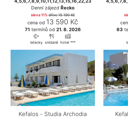
4,5,6,7,8,9,10,11,12,13,15,16,22,23
4,5,6,7,8,
Denní zájezd
Řecko
sleva 11%
dříve
15 190 Kč
sl
13 590 Kč
cena od
cen
71
termínů
od
21. 8. 2026
63
te
letecky
snídaně
hotel ***
Kefalos - Studia Archodia
Kefa