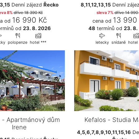
13,15
Denní zájezd
Řecko
8,11,12,13,15
Denní záje
eva 8%
dříve
18 390 Kč
sleva 7%
dříve
14 990
16 990 Kč
13 990
a od
cena od
rmínů
od
23. 8. 2026
48
termínů
od
23. 8.
cky
polopenze
hotel ***
letecky
snídaně
hotel 
s - Apartmánový dům
Kefalos - Studia M
Irene
4,5,6,7,8,9,10,11,15,16
Den