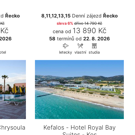
zd
Řecko
8,11,12,13,15
Denní zájezd
Řecko
 Kč
sleva 6%
dříve
14 790 Kč
 Kč
13 890 Kč
cena od
 2026
58
termínů
od
22. 8. 2026
otel
letecky
vlastní
studia
Chrysoula
Kefalos - Hotel Royal Bay
Suites - Kos