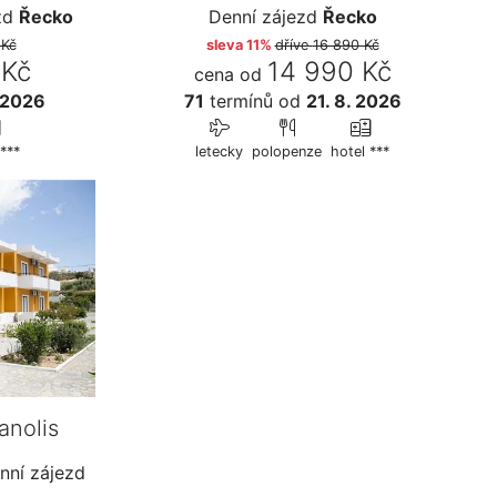
zd
Řecko
Denní zájezd
Řecko
 Kč
sleva 11%
dříve
16 890 Kč
 Kč
14 990 Kč
cena od
 2026
71
termínů
od
21. 8. 2026
***
letecky
polopenze
hotel ***
anolis
ní zájezd