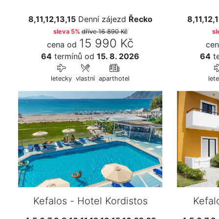
8,11,12,13,15
Denní zájezd
Řecko
8,11,12,
sleva 5%
dříve
16 890 Kč
sl
15 990 Kč
cena od
cen
64
termínů
od
15. 8. 2026
64
t
letecky
vlastní
aparthotel
let
Kefalos - Hotel Kordistos
Kefal