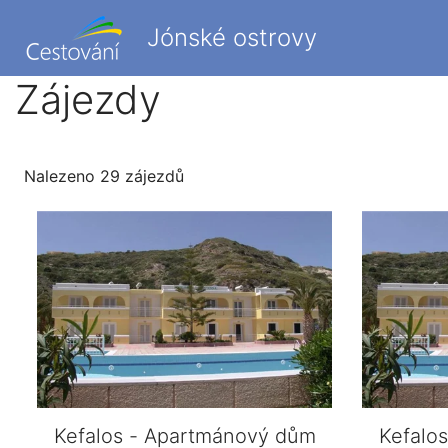
Jónské ostrovy
Zájezdy
Nalezeno 29 zájezdů
Kefalos - Apartmánový dům
Kefalo