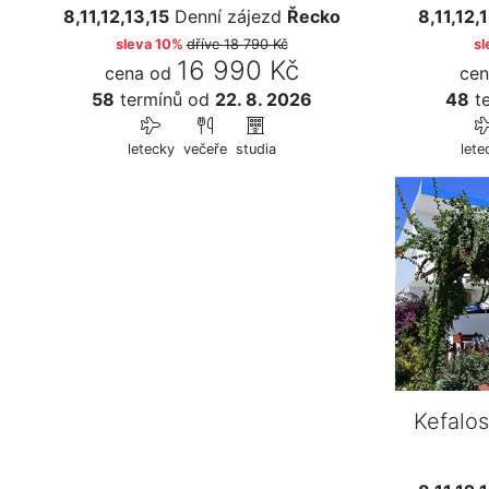
8,11,12,13,15
Denní zájezd
Řecko
8,11,12,
sleva 10%
dříve
18 790 Kč
sl
16 990 Kč
cena od
cen
58
termínů
od
22. 8. 2026
48
te
letecky
večeře
studia
lete
Kefalo