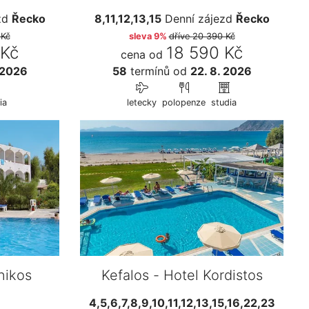
zd
Řecko
8,11,12,13,15
Denní zájezd
Řecko
 Kč
sleva 9%
dříve
20 390 Kč
 Kč
18 590 Kč
cena od
 2026
58
termínů
od
22. 8. 2026
ia
letecky
polopenze
studia
nikos
Kefalos - Hotel Kordistos
4,5,6,7,8,9,10,11,12,13,15,16,22,23