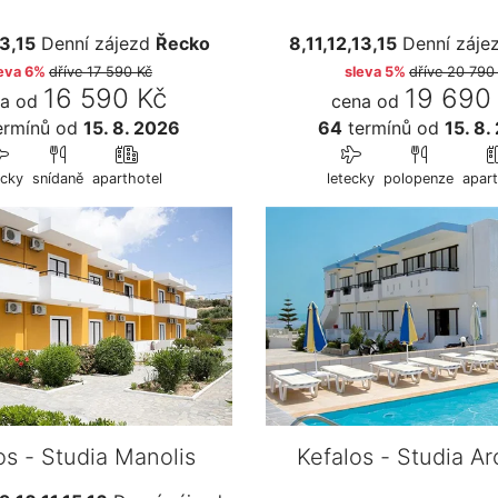
13,15
Denní zájezd
Řecko
8,11,12,13,15
Denní záje
eva 6%
dříve
17 590 Kč
sleva 5%
dříve
20 790
16 590 Kč
19 690
a od
cena od
ermínů
od
15. 8. 2026
64
termínů
od
15. 8.
ecky
snídaně
aparthotel
letecky
polopenze
apart
os - Studia Manolis
Kefalos - Studia A