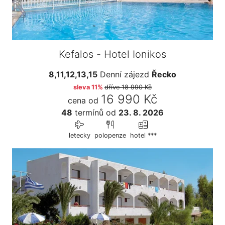
Kefalos - Hotel Ionikos
8,11,12,13,15
Denní zájezd
Řecko
sleva 11%
dříve
18 990 Kč
16 990 Kč
cena od
48
termínů
od
23. 8. 2026
letecky
polopenze
hotel ***