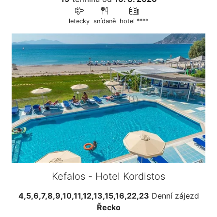
letecky
snídaně
hotel ****
Kefalos - Hotel Kordistos
4,5,6,7,8,9,10,11,12,13,15,16,22,23
Denní zájezd
Řecko