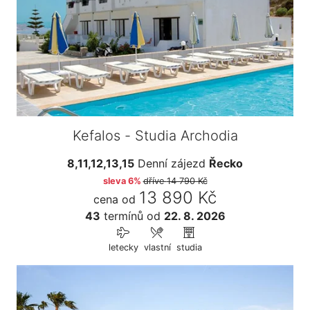
Kefalos - Studia Archodia
8,11,12,13,15
Denní zájezd
Řecko
sleva 6%
dříve
14 790 Kč
13 890 Kč
cena od
43
termínů
od
22. 8. 2026
letecky
vlastní
studia