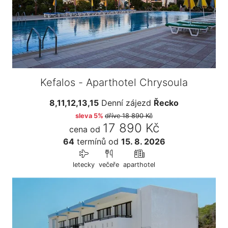
Kefalos - Aparthotel Chrysoula
8,11,12,13,15
Denní zájezd
Řecko
sleva 5%
dříve
18 890 Kč
17 890 Kč
cena od
64
termínů
od
15. 8. 2026
letecky
večeře
aparthotel