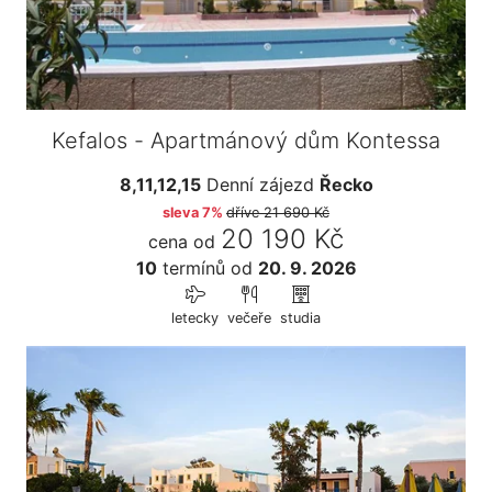
Kefalos - Apartmánový dům Kontessa
8,11,12,15
Denní zájezd
Řecko
sleva 7%
dříve
21 690 Kč
20 190 Kč
cena od
10
termínů
od
20. 9. 2026
letecky
večeře
studia