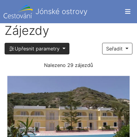
Jónské ostrovy
Zájezdy
Upřesnit parametry
Seřadit
Nalezeno 29 zájezdů