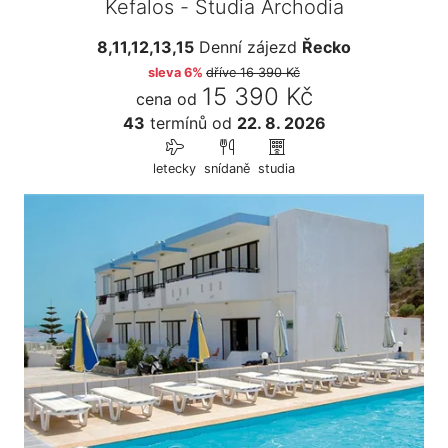
Kefalos - Studia Archodia
8,11,12,13,15
Denní zájezd
Řecko
sleva 6%
dříve
16 390 Kč
15 390 Kč
cena od
43
termínů
od
22. 8. 2026
letecky
snídaně
studia