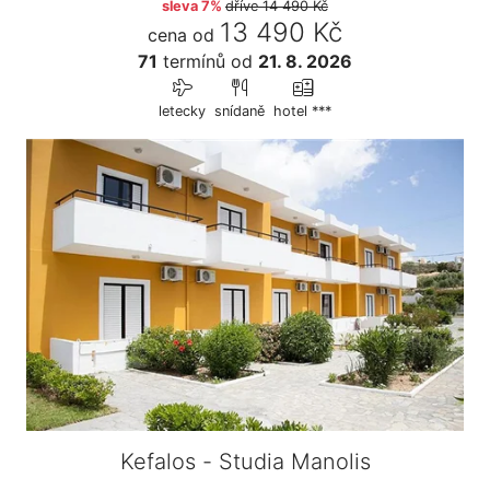
sleva 7%
dříve
14 490 Kč
13 490 Kč
cena od
71
termínů
od
21. 8. 2026
letecky
snídaně
hotel ***
Kefalos - Studia Manolis