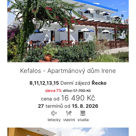
Kefalos - Apartmánový dům Irene
8,11,12,13,15
Denní zájezd
Řecko
sleva 7%
dříve
17 790 Kč
16 490 Kč
cena od
27
termínů
od
15. 8. 2026
letecky
vlastní
studia