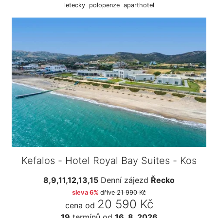
letecky
polopenze
aparthotel
Kefalos - Hotel Royal Bay Suites - Kos
8,9,11,12,13,15
Denní zájezd
Řecko
sleva 6%
dříve
21 990 Kč
20 590 Kč
cena od
19
termínů
od
16. 8. 2026