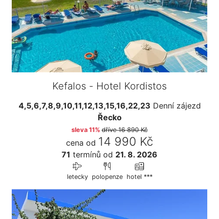
Kefalos - Hotel Kordistos
4,5,6,7,8,9,10,11,12,13,15,16,22,23
Denní zájezd
Řecko
sleva 11%
dříve
16 890 Kč
14 990 Kč
cena od
71
termínů
od
21. 8. 2026
letecky
polopenze
hotel ***