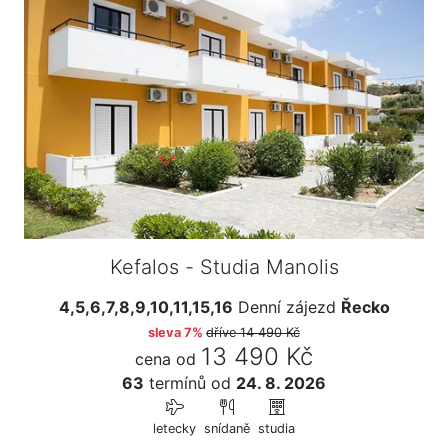
Kefalos - Studia Manolis
4,5,6,7,8,9,10,11,15,16
Denní zájezd
Řecko
sleva 7%
dříve
14 490 Kč
13 490 Kč
cena od
63
termínů
od
24. 8. 2026
letecky
snídaně
studia