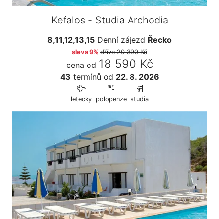
Kefalos - Studia Archodia
8,11,12,13,15
Denní zájezd
Řecko
sleva 9%
dříve
20 390 Kč
18 590 Kč
cena od
43
termínů
od
22. 8. 2026
letecky
polopenze
studia