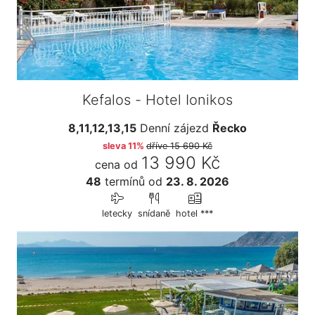
Kefalos - Hotel Ionikos
8,11,12,13,15
Denní zájezd
Řecko
sleva 11%
dříve
15 690 Kč
13 990 Kč
cena od
48
termínů
od
23. 8. 2026
letecky
snídaně
hotel ***