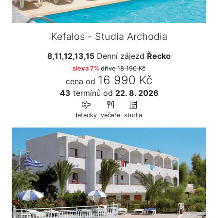
Kefalos - Studia Archodia
8,11,12,13,15
Denní zájezd
Řecko
sleva 7%
dříve
18 190 Kč
16 990 Kč
cena od
43
termínů
od
22. 8. 2026
letecky
večeře
studia