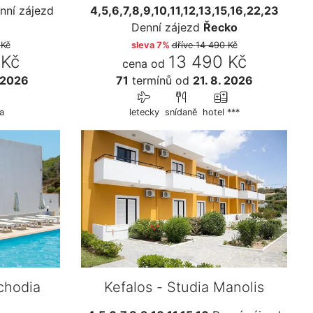
ní zájezd
4,5,6,7,8,9,10,11,12,13,15,16,22,23
Denní zájezd
Řecko
 Kč
sleva 7%
dříve
14 490 Kč
 Kč
13 490 Kč
cena od
 2026
71
termínů
od
21. 8. 2026
a
letecky
snídaně
hotel ***
rchodia
Kefalos - Studia Manolis