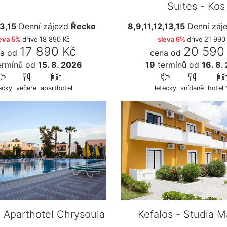
Suites - Kos
13,15
Denní zájezd
Řecko
8,9,11,12,13,15
Denní záj
eva 5%
dříve
18 890 Kč
sleva 6%
dříve
21 990
17 890 Kč
20 590
a od
cena od
ermínů
od
15. 8. 2026
19
termínů
od
16. 8.
ecky
večeře
aparthotel
letecky
snídaně
hotel 
- Aparthotel Chrysoula
Kefalos - Studia M