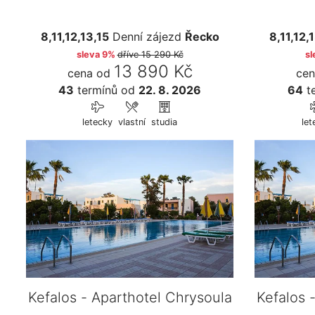
8,11,12,13,15
Denní zájezd
Řecko
8,11,12,
sleva 9%
dříve
15 290 Kč
sl
13 890 Kč
cena od
cen
43
termínů
od
22. 8. 2026
64
t
letecky
vlastní
studia
let
Kefalos - Aparthotel Chrysoula
Kefalos 