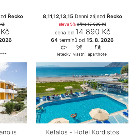
ezd
Řecko
8,11,12,13,15
Denní zájezd
Řecko
 Kč
sleva 5%
dříve
15 690 Kč
 Kč
14 890 Kč
cena od
 2026
64
termínů
od
15. 8. 2026
****
letecky
vlastní
aparthotel
anolis
Kefalos - Hotel Kordistos