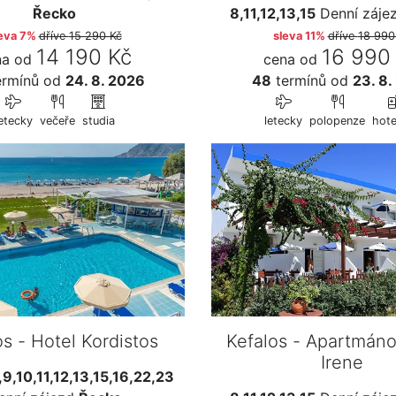
Řecko
8,11,12,13,15
Denní záje
eva 7%
dříve
15 290 Kč
sleva 11%
dříve
18 990
14 190 Kč
16 990
na od
cena od
rmínů
od
24. 8. 2026
48
termínů
od
23. 8.
etecky
večeře
studia
letecky
polopenze
hote
os - Hotel Kordistos
Kefalos - Apartmán
Irene
,9,10,11,12,13,15,16,22,23