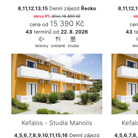
8,11,12,13,15
Denní zájezd
Řecko
8,11,12,
sleva 9%
dříve
16 890 Kč
sl
15 390 Kč
cena od
cen
43
termínů
od
22. 8. 2026
43
te
letecky
snídaně
studia
le
Kefalos - Studia Manolis
Kefal
4,5,6,7,8,9,10,11,15,16
Denní zájezd
4,5,6,7,8,