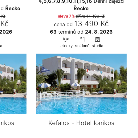
4,5,6,7,8,9,10,11,15,16
Denní zájezd
zd
Řecko
Řecko
 Kč
sleva 7%
dříve
14 490 Kč
 Kč
13 490 Kč
cena od
 2026
63
termínů
od
24. 8. 2026
ia
letecky
snídaně
studia
nikos
Kefalos - Hotel Ionikos