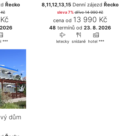
zd
Řecko
8,11,12,13,15
Denní zájezd
Řecko
 Kč
sleva 7%
dříve
14 990 Kč
 Kč
13 990 Kč
cena od
 2026
48
termínů
od
23. 8. 2026
l ***
letecky
snídaně
hotel ***
ový dům