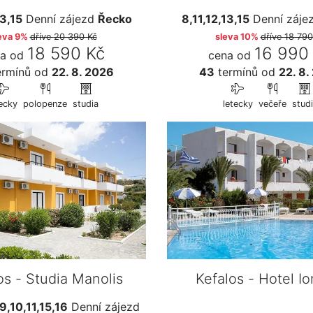
13,15
Denní zájezd
Řecko
8,11,12,13,15
Denní záje
eva 9%
dříve
20 390 Kč
sleva 10%
dříve
18 790
18 590 Kč
16 990
a od
cena od
rmínů
od
22. 8. 2026
43
termínů
od
22. 8.
tecky
polopenze
studia
letecky
večeře
stud
os - Studia Manolis
Kefalos - Hotel Io
9,10,11,15,16
Denní zájezd