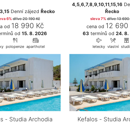
4,5,6,7,8,9,10,11,15,16
Den
13,15
Denní zájezd
Řecko
Řecko
eva 6%
dříve
20 190 Kč
sleva 7%
dříve
13 690
18 990 Kč
12 690
a od
cena od
ermínů
od
15. 8. 2026
63
termínů
od
24. 8.
ky
polopenze
aparthotel
letecky
vlastní
studi
s - Studia Archodia
Kefalos - Studia A