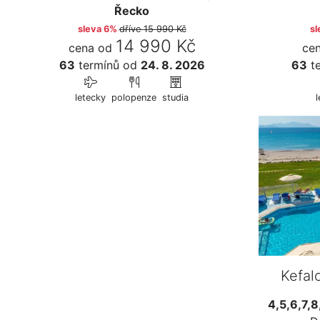
Řecko
sleva 6%
dříve
15 990 Kč
sl
14 990 Kč
cena od
ce
63
termínů
od
24. 8. 2026
63
te
letecky
polopenze
studia
l
Kefal
4,5,6,7,8