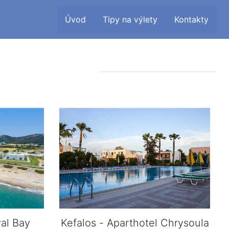
Úvod
Tipy na výlety
Kontakty
yal Bay
Kefalos - Aparthotel Chrysoula