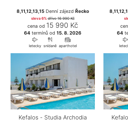
8,11,12,13,15
Denní zájezd
Řecko
8,11,12,
sleva 6%
dříve
16 990 Kč
sl
15 990 Kč
cena od
cen
64
termínů
od
15. 8. 2026
64
t
letecky
snídaně
aparthotel
letec
Kefalos - Studia Archodia
Kefalo