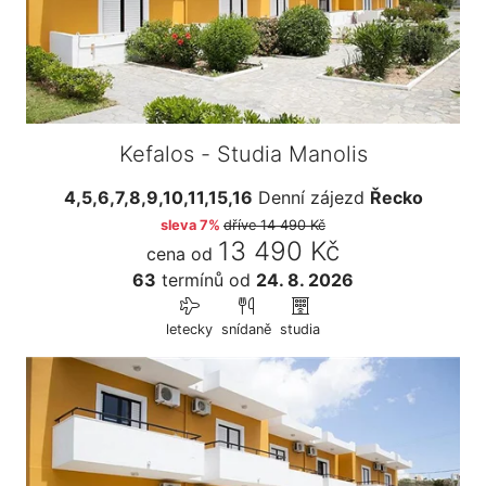
Kefalos - Studia Manolis
4,5,6,7,8,9,10,11,15,16
Denní zájezd
Řecko
sleva 7%
dříve
14 490 Kč
13 490 Kč
cena od
63
termínů
od
24. 8. 2026
letecky
snídaně
studia