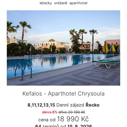
letecky
snídaně
aparthotel
Kefalos - Aparthotel Chrysoula
8,11,12,13,15
Denní zájezd
Řecko
sleva 6%
dříve
20 190 Kč
18 990 Kč
cena od
64
termínů
od
15. 8. 2026