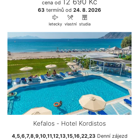
12 690 Kč
cena od
63
termínů
od
24. 8. 2026
letecky
vlastní
studia
Kefalos - Hotel Kordistos
4,5,6,7,8,9,10,11,12,13,15,16,22,23
Denní zájezd