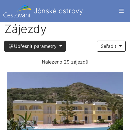
Jónské ostrovy
Zájezdy
Upřesnit parametry
Seřadit
Nalezeno 29 zájezdů