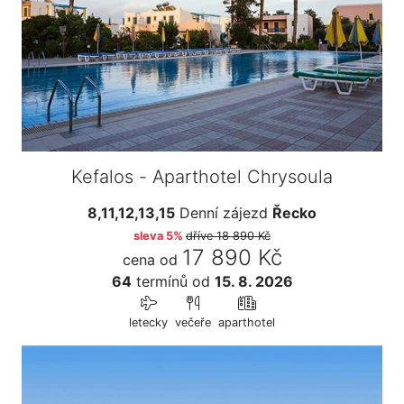
Kefalos - Aparthotel Chrysoula
8,11,12,13,15
Denní zájezd
Řecko
sleva 5%
dříve
18 890 Kč
17 890 Kč
cena od
64
termínů
od
15. 8. 2026
letecky
večeře
aparthotel