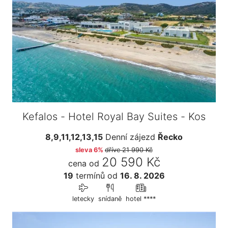
Kefalos - Hotel Royal Bay Suites - Kos
8,9,11,12,13,15
Denní zájezd
Řecko
sleva 6%
dříve
21 990 Kč
20 590 Kč
cena od
19
termínů
od
16. 8. 2026
letecky
snídaně
hotel ****