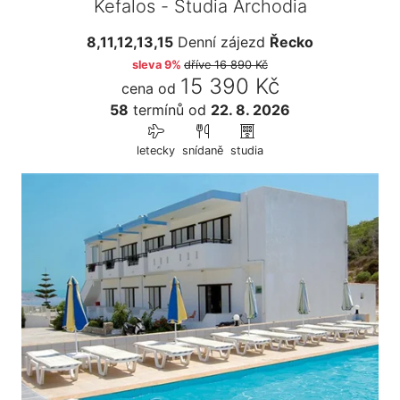
Kefalos - Studia Archodia
8,11,12,13,15
Denní zájezd
Řecko
sleva 9%
dříve
16 890 Kč
15 390 Kč
cena od
58
termínů
od
22. 8. 2026
letecky
snídaně
studia