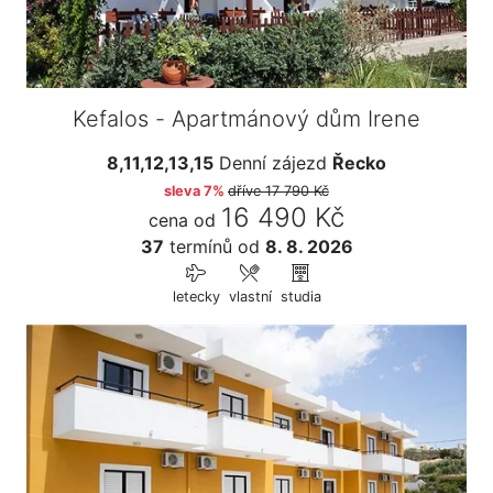
Kefalos - Apartmánový dům Irene
8,11,12,13,15
Denní zájezd
Řecko
sleva 7%
dříve
17 790 Kč
16 490 Kč
cena od
37
termínů
od
8. 8. 2026
letecky
vlastní
studia