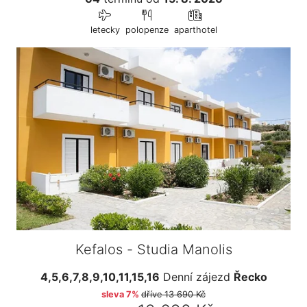
letecky
polopenze
aparthotel
Kefalos - Studia Manolis
4,5,6,7,8,9,10,11,15,16
Denní zájezd
Řecko
sleva 7%
dříve
13 690 Kč