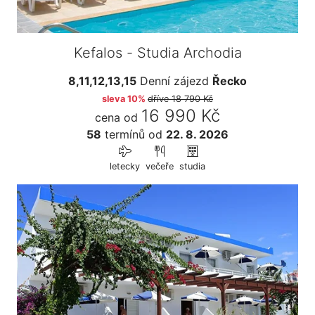
Kefalos - Studia Archodia
8,11,12,13,15
Denní zájezd
Řecko
sleva 10%
dříve
18 790 Kč
16 990 Kč
cena od
58
termínů
od
22. 8. 2026
letecky
večeře
studia