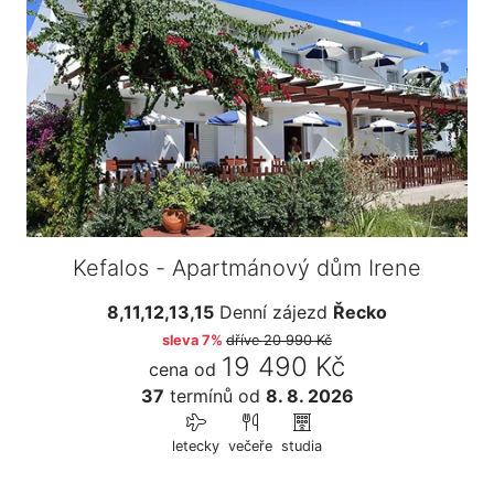
Kefalos - Apartmánový dům Irene
8,11,12,13,15
Denní zájezd
Řecko
sleva 7%
dříve
20 990 Kč
19 490 Kč
cena od
37
termínů
od
8. 8. 2026
letecky
večeře
studia