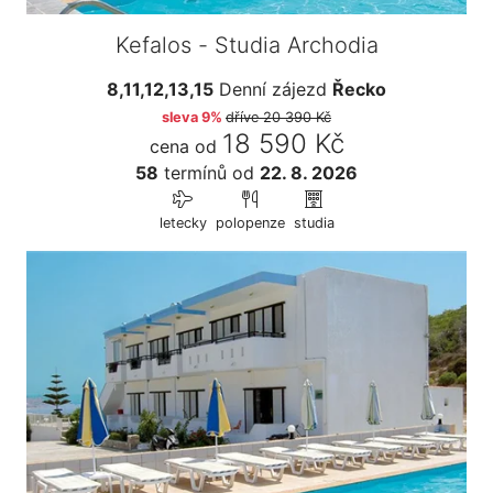
Kefalos - Studia Archodia
8,11,12,13,15
Denní zájezd
Řecko
sleva 9%
dříve
20 390 Kč
18 590 Kč
cena od
58
termínů
od
22. 8. 2026
letecky
polopenze
studia