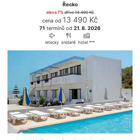
Řecko
sleva 7%
dříve
14 490 Kč
13 490 Kč
cena od
71
termínů
od
21. 8. 2026
letecky
snídaně
hotel ***