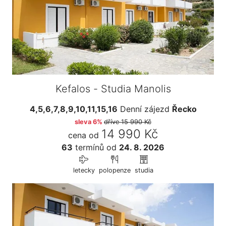
Kefalos - Studia Manolis
4,5,6,7,8,9,10,11,15,16
Denní zájezd
Řecko
sleva 6%
dříve
15 990 Kč
14 990 Kč
cena od
63
termínů
od
24. 8. 2026
letecky
polopenze
studia