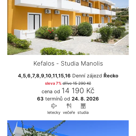
Kefalos - Studia Manolis
4,5,6,7,8,9,10,11,15,16
Denní zájezd
Řecko
sleva 7%
dříve
15 290 Kč
14 190 Kč
cena od
63
termínů
od
24. 8. 2026
letecky
večeře
studia