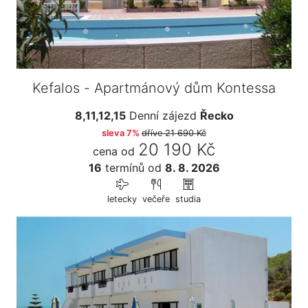
Kefalos - Apartmánový dům Kontessa
8,11,12,15
Denní zájezd
Řecko
sleva 7%
dříve
21 690 Kč
20 190 Kč
cena od
16
termínů
od
8. 8. 2026
letecky
večeře
studia