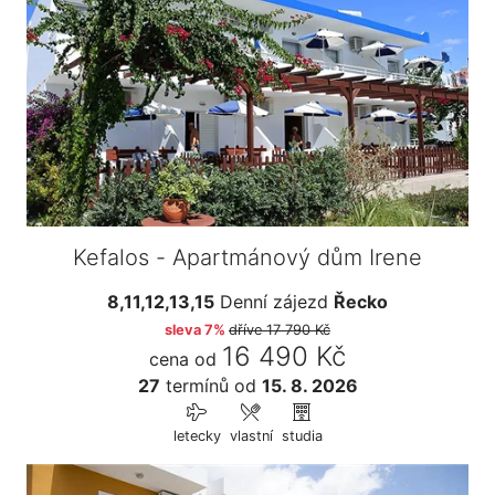
Kefalos - Apartmánový dům Irene
8,11,12,13,15
Denní zájezd
Řecko
sleva 7%
dříve
17 790 Kč
16 490 Kč
cena od
27
termínů
od
15. 8. 2026
letecky
vlastní
studia