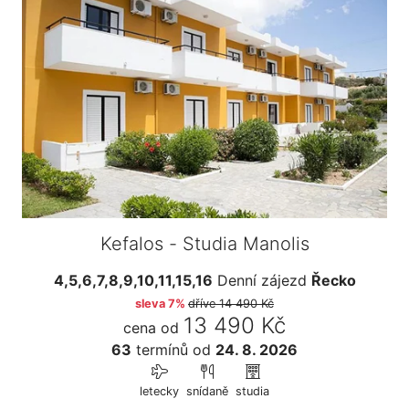
Kefalos - Studia Manolis
4,5,6,7,8,9,10,11,15,16
Denní zájezd
Řecko
sleva 7%
dříve
14 490 Kč
13 490 Kč
cena od
63
termínů
od
24. 8. 2026
letecky
snídaně
studia