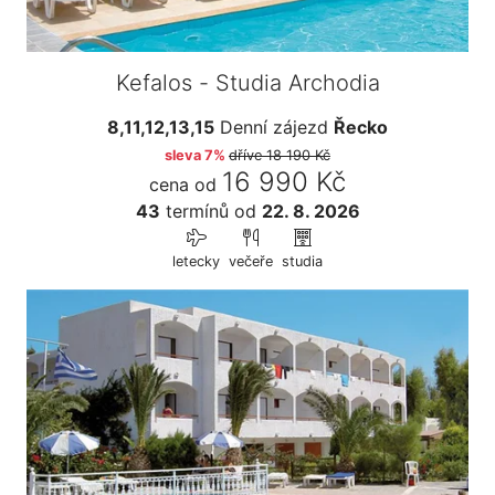
Kefalos - Studia Archodia
8,11,12,13,15
Denní zájezd
Řecko
sleva 7%
dříve
18 190 Kč
16 990 Kč
cena od
43
termínů
od
22. 8. 2026
letecky
večeře
studia