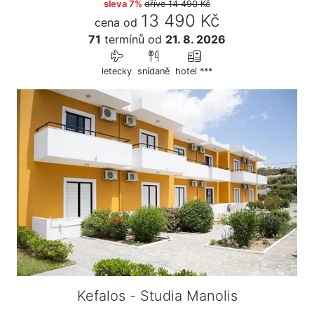
sleva 7%
dříve
14 490 Kč
13 490 Kč
cena od
71
termínů
od
21. 8. 2026
letecky
snídaně
hotel ***
Kefalos - Studia Manolis