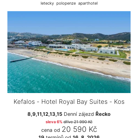
letecky
polopenze
aparthotel
Kefalos - Hotel Royal Bay Suites - Kos
8,9,11,12,13,15
Denní zájezd
Řecko
sleva 6%
dříve
21 990 Kč
20 590 Kč
cena od
19
termínů
od
16. 8. 2026