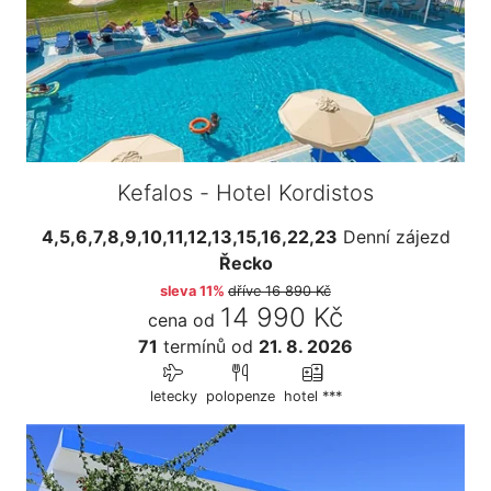
Kefalos - Hotel Kordistos
4,5,6,7,8,9,10,11,12,13,15,16,22,23
Denní zájezd
Řecko
sleva 11%
dříve
16 890 Kč
14 990 Kč
cena od
71
termínů
od
21. 8. 2026
letecky
polopenze
hotel ***