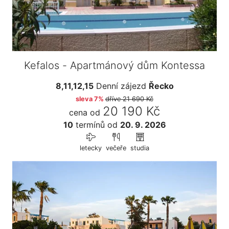
Kefalos - Apartmánový dům Kontessa
8,11,12,15
Denní zájezd
Řecko
sleva 7%
dříve
21 690 Kč
20 190 Kč
cena od
10
termínů
od
20. 9. 2026
letecky
večeře
studia