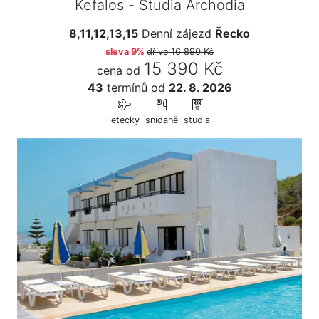
Kefalos - Studia Archodia
8,11,12,13,15
Denní zájezd
Řecko
sleva 9%
dříve
16 890 Kč
15 390 Kč
cena od
43
termínů
od
22. 8. 2026
letecky
snídaně
studia