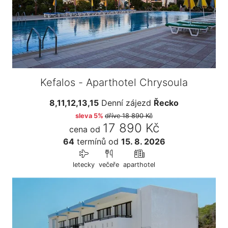
Kefalos - Aparthotel Chrysoula
8,11,12,13,15
Denní zájezd
Řecko
sleva 5%
dříve
18 890 Kč
17 890 Kč
cena od
64
termínů
od
15. 8. 2026
letecky
večeře
aparthotel