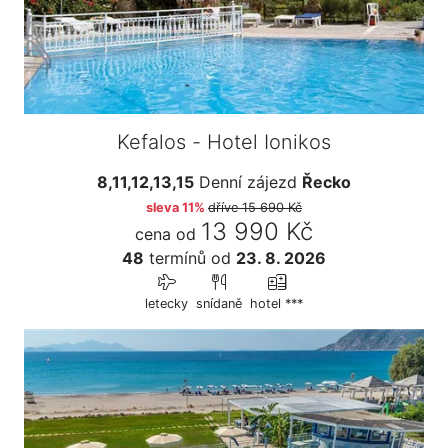
Kefalos - Hotel Ionikos
8,11,12,13,15
Denní zájezd
Řecko
sleva 11%
dříve
15 690 Kč
13 990 Kč
cena od
48
termínů
od
23. 8. 2026
letecky
snídaně
hotel ***