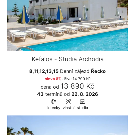
Kefalos - Studia Archodia
8,11,12,13,15
Denní zájezd
Řecko
sleva 6%
dříve
14 790 Kč
13 890 Kč
cena od
43
termínů
od
22. 8. 2026
letecky
vlastní
studia