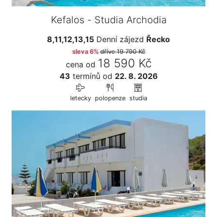
Kefalos - Studia Archodia
8,11,12,13,15
Denní zájezd
Řecko
sleva 6%
dříve
19 790 Kč
18 590 Kč
cena od
43
termínů
od
22. 8. 2026
letecky
polopenze
studia