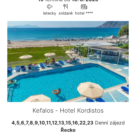
letecky
snídaně
hotel ****
Kefalos - Hotel Kordistos
4,5,6,7,8,9,10,11,12,13,15,16,22,23
Denní zájezd
Řecko