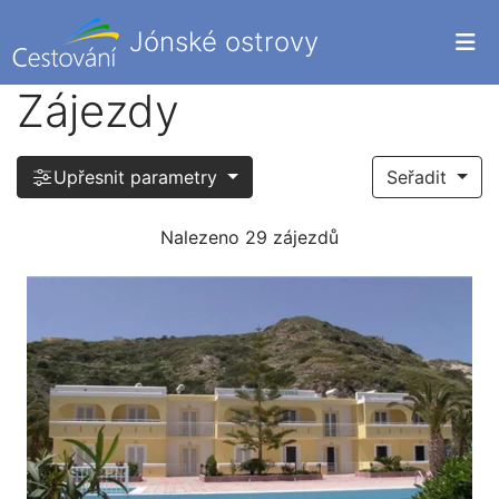
Jónské ostrovy
Zájezdy
Upřesnit parametry
Seřadit
Nalezeno 29 zájezdů