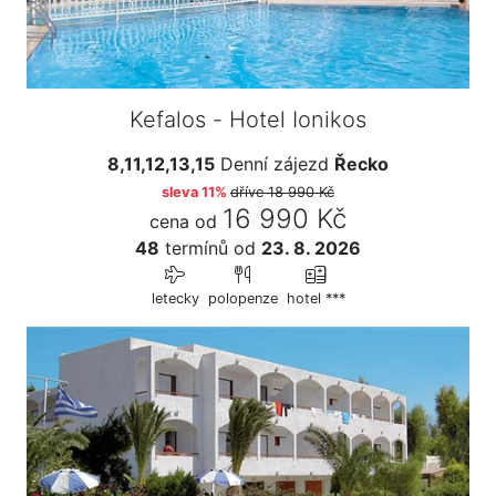
Kefalos - Hotel Ionikos
8,11,12,13,15
Denní zájezd
Řecko
sleva 11%
dříve
18 990 Kč
16 990 Kč
cena od
48
termínů
od
23. 8. 2026
letecky
polopenze
hotel ***