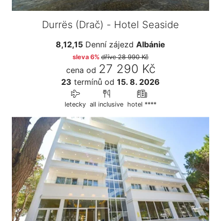
Durrës (Drač) - Hotel Seaside
8,12,15
Denní zájezd
Albánie
sleva 6%
dříve
28 990 Kč
27 290 Kč
cena od
23
termínů
od
15. 8. 2026
letecky
all inclusive
hotel ****