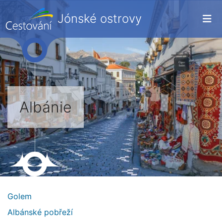
Jónské ostrovy
Albánie
Golem
Albánské pobřeží