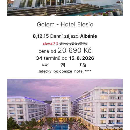
Golem - Hotel Elesio
8,12,15
Denní zájezd
Albánie
sleva 7%
dříve
22 290 Kč
20 690 Kč
cena od
34
termínů
od
15. 8. 2026
letecky
polopenze
hotel ****