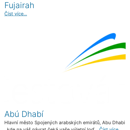
Fujairah
Číst více...
Abú Dhabí
Hlavní město Spojených arabských emirátů, Abu Dhabi
, kde na váš návrat čeká vaše výletní loď...
Číst více...