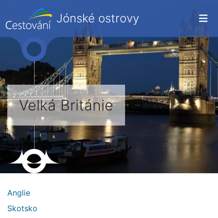
Jónské ostrovy
Velká Británie
Anglie
Skotsko