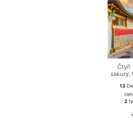
Čtyři 
sakury, 
13
De
cen
2
te
l