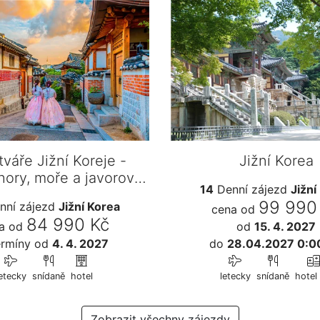
tváře Jižní Koreje -
Jižní Korea
hory, moře a javorové
14
Denní zájezd
Jižní
li…
99 990
nní zájezd
Jižní Korea
cena od
84 990 Kč
a od
od
15. 4. 2027
rmíny
od
4. 4. 2027
do
28.04.2027 0:0
etecky
snídaně
hotel
letecky
snídaně
hotel 
Zobrazit všechny zájezdy