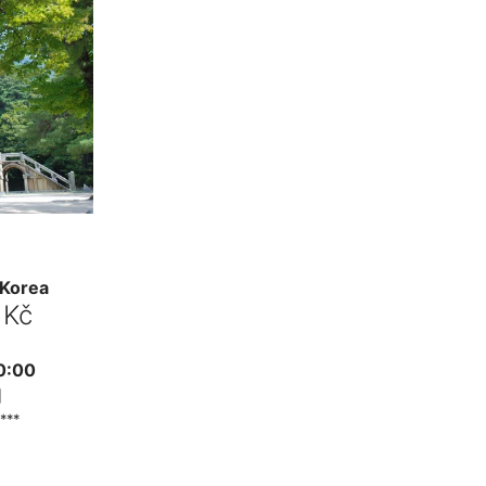
 Korea
 Kč
0:00
***