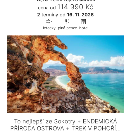
114 990 Kč
cena od
2
termíny
od
16. 11. 2026
letecky
plná penze
hotel
To nejlepší ze Sokotry + ENDEMICKÁ
PŘÍRODA OSTROVA + TREK V POHOŘÍ…