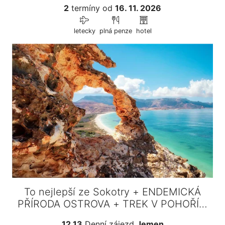
2
termíny
od
16. 11. 2026
letecky
plná penze
hotel
To nejlepší ze Sokotry + ENDEMICKÁ
PŘÍRODA OSTROVA + TREK V POHOŘÍ…
12,13
Denní zájezd
Jemen