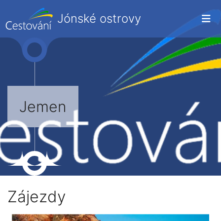
Jónské ostrovy
Jemen
Zájezdy