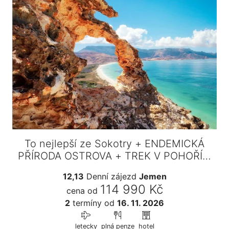
To nejlepší ze Sokotry + ENDEMICKÁ
PŘÍRODA OSTROVA + TREK V POHOŘÍ…
12,13
Denní zájezd
Jemen
114 990 Kč
cena od
2
termíny
od
16. 11. 2026
letecky
plná penze
hotel