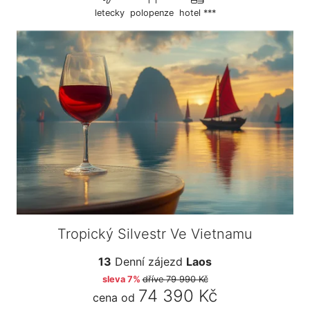
letecky
polopenze
hotel ***
Tropický Silvestr Ve Vietnamu
13
Denní zájezd
Laos
sleva 7%
dříve
79 990 Kč
74 390 Kč
cena od