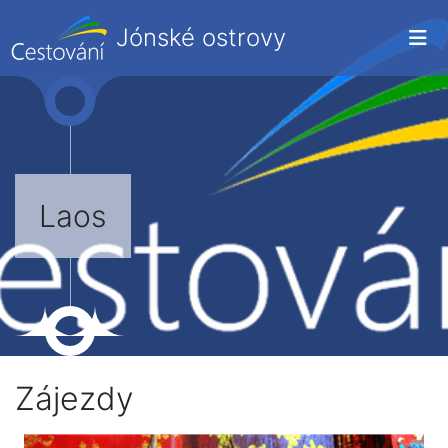
Jónské ostrovy
Laos
Zájezdy