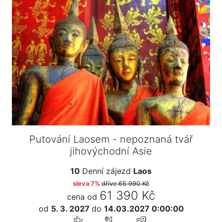
Putování Laosem - nepoznaná tvář
jihovýchodní Asie
10
Denní zájezd
Laos
sleva 7%
dříve
65 990 Kč
61 390 Kč
cena od
od
5. 3. 2027
do
14.03.2027 0:00:00