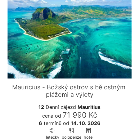
Mauricius - Božský ostrov s bělostnými
plážemi a výlety
12
Denní zájezd
Mauritius
71 990 Kč
cena od
6
termínů
od
14. 10. 2026
letecky
polopenze
hotel