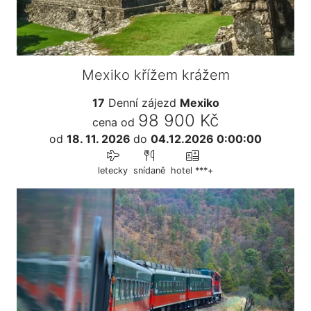
Mexiko křížem krážem
17
Denní zájezd
Mexiko
98 900 Kč
cena od
od
18. 11. 2026
do
04.12.2026 0:00:00
letecky
snídaně
hotel ***+