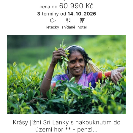
60 990 Kč
cena od
3
termíny
od
14. 10. 2026
letecky
snídaně
hotel
Krásy jižní Srí Lanky s nakouknutím do
území hor ** - penzi…