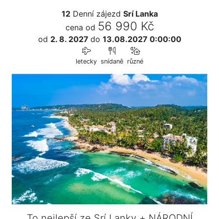
12
Denní zájezd
Srí Lanka
56 990 Kč
cena od
od
2. 8. 2027
do
13.08.2027 0:00:00
letecky
snídaně
různé
To nejlepší ze Srí Lanky + NÁRODNÍ