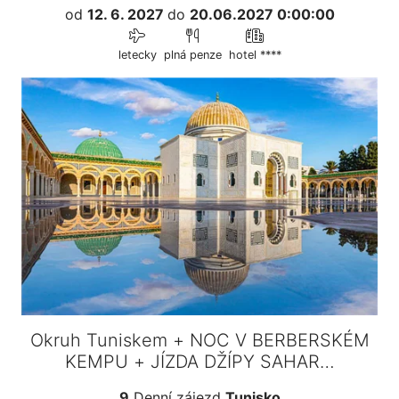
od
12. 6. 2027
do
20.06.2027 0:00:00
letecky
plná penze
hotel ****
Okruh Tuniskem + NOC V BERBERSKÉM
KEMPU + JÍZDA DŽÍPY SAHAR…
9
Denní zájezd
Tunisko