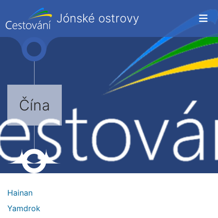
Jónské ostrovy
Čína
Hainan
Yamdrok