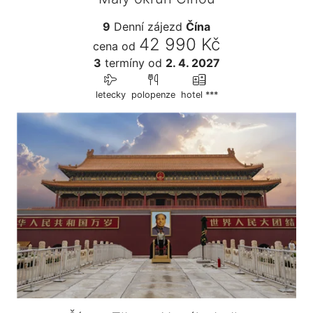
9
Denní zájezd
Čína
42 990 Kč
cena od
3
termíny
od
2. 4. 2027
letecky
polopenze
hotel ***