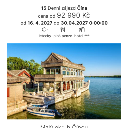
15
Denní zájezd
Čína
92 990 Kč
cena od
od
16. 4. 2027
do
30.04.2027 0:00:00
letecky
plná penze
hotel ***
Malý okruh Čínou