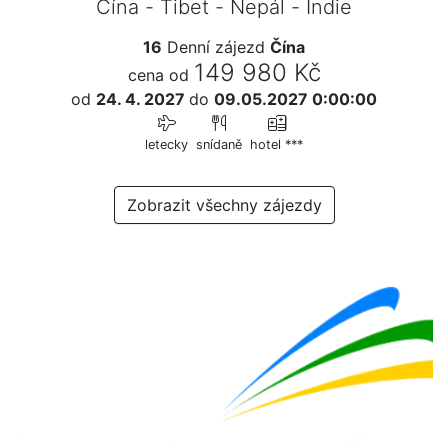
Čína - Tibet - Nepál - Indie
16
Denní zájezd
Čína
149 980 Kč
cena od
od
24. 4. 2027
do
09.05.2027 0:00:00
letecky
snídaně
hotel ***
Zobrazit všechny zájezdy