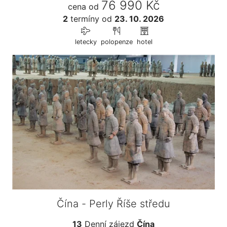
76 990 Kč
cena od
2
termíny
od
23. 10. 2026
letecky
polopenze
hotel
Čína - Perly Říše středu
13
Denní zájezd
Čína